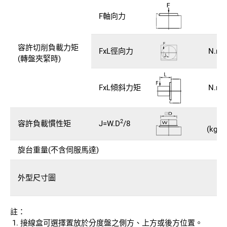
F軸向力
N (
容許切削負載力矩
FxL徑向力
N.m (
(轉盤夾緊時)
FxL傾斜力矩
N.m (
kg
2
容許負載慣性矩
J=W.D
/8
(kg.c
旋台重量(不含伺服馬達)
外型尺寸圖
註：
接線盒可選擇置放於分度盤之側方、上方或後方位置。