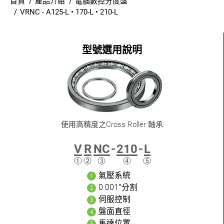
首頁
產品介紹
電腦數控分度盤
VRNC - A125-L • 170-L • 210-L
聯絡我們
登入
繁體中文
使用高精度之Cross Roller 軸承
V
R
NC
-
210
-
L
氣壓系統
0.001°分割
伺服控制
盤面直徑
馬達位置