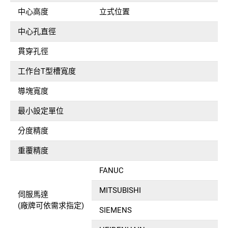
中心高度
立式位置
中心孔直徑
貫穿孔徑
工作台T型槽寬度
導塊寬度
最小設定單位
d
分度精度
s
重覆精度
s
FANUC
MITSUBISHI
伺服馬達
(廠牌可依需求指定)
SIEMENS