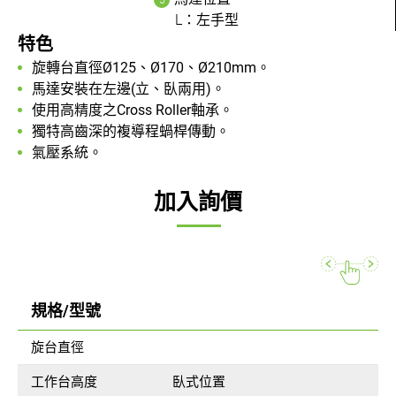
L：左手型
特色
旋轉台直徑Ø125、Ø170、Ø210mm。
馬達安裝在左邊(立、臥兩用)。
使用高精度之Cross Roller軸承。
獨特高齒深的複導程蝸桿傳動。
氣壓系統。
加入詢價
規格/型號
旋台直徑
工作台高度
臥式位置