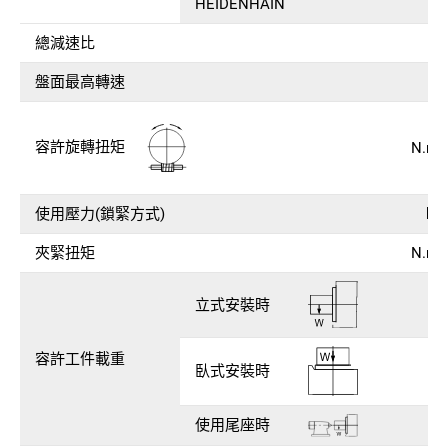
HEIDENHAIN
總減速比
盤面最高轉速
r.
容許旋轉扭矩
N.m (
使用壓力(鎖緊方式)
kg
夾緊扭矩
N.m (
立式安裝時
容許工件載重
臥式安裝時
使用尾座時