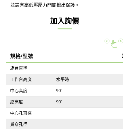
並設有高低壓壓力開關檢出保護。
加入詢價
規格/型號
單
旋台直徑
m
工作台高度
水平時
m
中心高度
90°
m
總高度
90°
m
中心孔直徑
m
貫穿孔徑
m