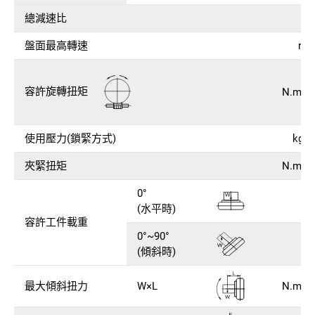
總減速比
盤面最高轉速
r.p
容許旋轉扭矩
N.m (k
使用壓力(鎖緊方式)
kg/
夾緊扭矩
N.m (k
0°
k
(水平時)
容許工件載重
0°~90°
k
(傾斜時)
最大傾斜扭力
W×L
N.m (k