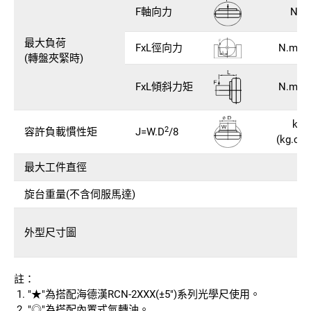
F軸向力
N (k
最大負荷
FxL徑向力
N.m (k
(轉盤夾緊時)
FxL傾斜力矩
N.m (k
kg.
2
容許負載慣性矩
J=W.D
/8
(kg.cm
最大工件直徑
m
旋台重量(不含伺服馬達)
k
外型尺寸圖
註：
"★"為搭配海德漢RCN-2XXX(±5")系列光學尺使用。
"◎"為搭配內置式氣轉油。