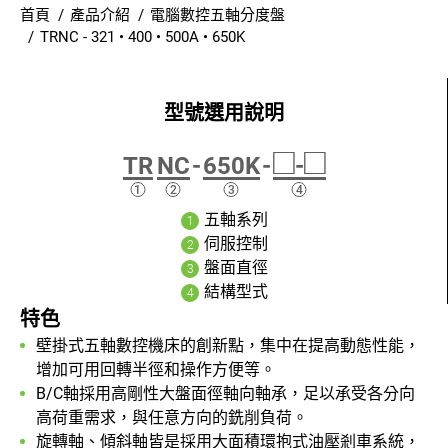
首頁
產品介紹
電腦數控五軸分度盤
聯絡我們
TRNC - 321 • 400 • 500A • 650K
登入
繁體中文
□
□
TR
NC
-
650K
-
-
五軸系列
伺服控制
盤面直徑
結構型式
特色
壁掛式五軸數控機床的創新點，集中在提高動態性能，
增加可用回轉半徑和操作方便等。
B/C軸採用高剛性大盤面徑軸向軸承，足以承受各分向
高荷重需求，與任意方向的銑削負荷。
旋轉軸、傾斜軸皆是採用大面積環抱式油壓剎車系統，